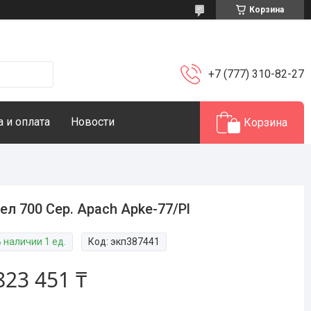
Корзина
+7 (777) 310-82-27
 и оплата
Новости
Корзина
ел 700 Сер. Apach Apke-77/Pl
 наличии 1 ед.
Код:
экп387441
823 451 ₸