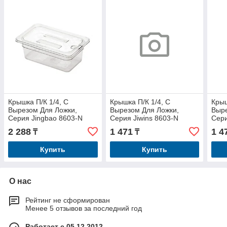
Крышка П/К 1/4, С
Крышка П/К 1/4, С
Крыш
Вырезом Для Ложки,
Вырезом Для Ложки,
Выре
Серия Jingbao 8603-N
Серия Jiwins 8603-N
Сери
2 288
1 471
1 4
₸
₸
Купить
Купить
О нас
Рейтинг не сформирован
Менее 5 отзывов за последний год
Работает с 05.12.2012