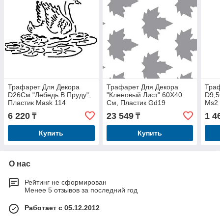
Трафарет Для Декора
Трафарет Для Декора
Траф
D26См "Лебедь В Пруду",
"Кленовый Лист" 60Х40
D9,5
Пластик Mask 114
См, Пластик Gd19
Ms2
6 220
23 549
1 4
₸
₸
Купить
Купить
О нас
Рейтинг не сформирован
Менее 5 отзывов за последний год
Работает с 05.12.2012