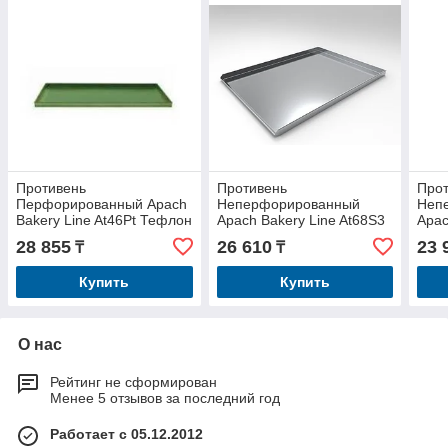
Противень
Противень
Про
Перфорированный Apach
Неперфорированный
Неп
Bakery Line At46Pt Тефлон
Apach Bakery Line At68S3
Apac
Со Скосом
At46
28 855
26 610
23 
₸
₸
Теф
Купить
Купить
О нас
Рейтинг не сформирован
Менее 5 отзывов за последний год
Работает с 05.12.2012