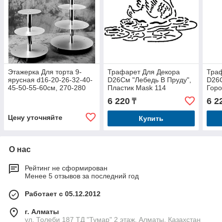
Этажерка Для торта 9-
Трафарет Для Декора
Траф
ярусная d16-20-26-32-40-
D26См "Лебедь В Пруду",
D26С
45-50-55-60см, 270-280
Пластик Mask 114
Горо
порций, алюминий
138
6 220
6 2
₸
METAL9
Цену уточняйте
Купить
О нас
Рейтинг не сформирован
Менее 5 отзывов за последний год
Работает с 05.12.2012
г. Алматы
ул. Толеби 187 ТД "Тумар" 2 этаж, Алматы, Казахстан