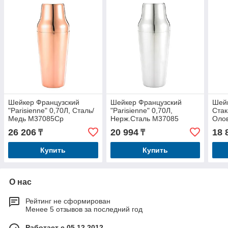
Шейкер Французский
Шейкер Французский
Шейк
"Parisienne" 0,70Л, Сталь/
"Parisienne" 0,70Л,
Стак
Медь M37085Cp
Нерж.Сталь M37085
Оло
M37
26 206
20 994
18 
₸
₸
Купить
Купить
О нас
Рейтинг не сформирован
Менее 5 отзывов за последний год
Работает с 05.12.2012