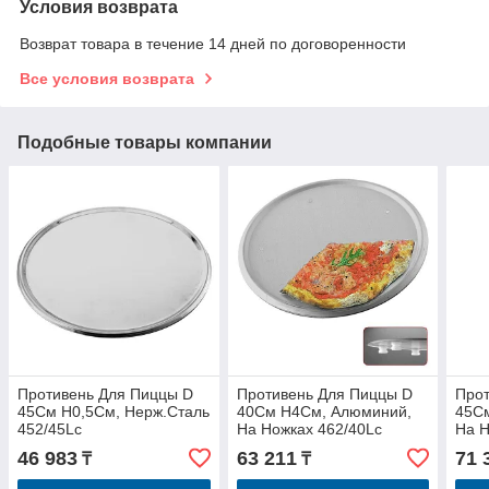
Условия возврата
Возврат товара в течение 14 дней по договоренности
Все условия возврата
Подобные товары компании
Противень Для Пиццы D
Противень Для Пиццы D
Прот
45См H0,5См, Нерж.Сталь
40См H4См, Алюминий,
45С
452/45Lc
На Ножках 462/40Lc
На Н
46 983
63 211
71 
₸
₸