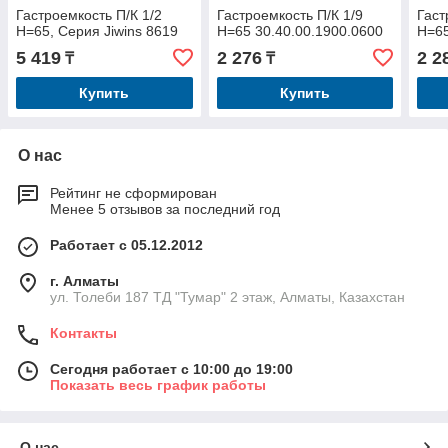
Гастроемкость П/К 1/2
Гастроемкость П/К 1/9
Гаст
Н=65, Серия Jiwins 8619
Н=65 30.40.00.1900.0600
Н=65
5 419
2 276
2 2
₸
₸
Купить
Купить
О нас
Рейтинг не сформирован
Менее 5 отзывов за последний год
Работает с 05.12.2012
г. Алматы
ул. Толеби 187 ТД "Тумар" 2 этаж, Алматы, Казахстан
Контакты
Сегодня работает с 10:00 до 19:00
Показать весь график работы
О нас