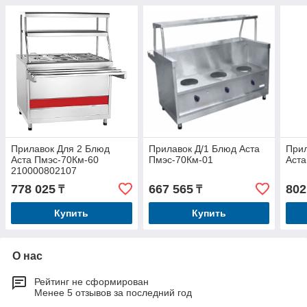
Прилавок Для 2 Блюд
Прилавок Д/1 Блюд Аста
Прил
Аста Пмэс-70Км-60
Пмэс-70Км-01
Аста
210000802107
778 025
667 565
802
₸
₸
Купить
Купить
О нас
Рейтинг не сформирован
Менее 5 отзывов за последний год