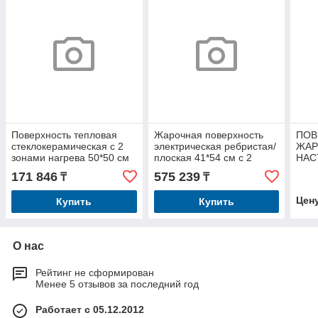
Поверхность тепловая
Жарочная поверхность
ПОВ
стеклокерамическая с 2
электрическая ребристая/
ЖАР
зонами нагрева 50*50 см
плоская 41*54 см с 2
НАС
Kocateq R1000
зонами нагрева Kocateq
ЭЛЕ
171 846
575 239
₸
₸
1M0FT3E
VGC
Цен
Купить
Купить
О нас
Рейтинг не сформирован
Менее 5 отзывов за последний год
Работает с 05.12.2012