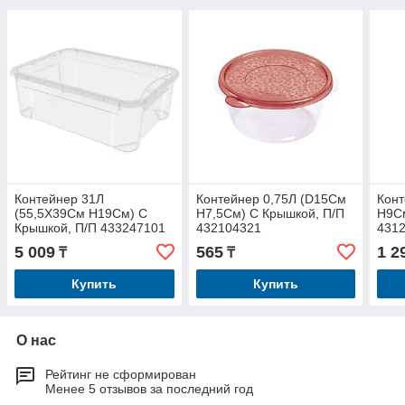
Контейнер 31Л
Контейнер 0,75Л (D15См
Конт
(55,5Х39См H19См) С
H7,5См) С Крышкой, П/П
H9См
Крышкой, П/П 433247101
432104321
431
5 009
565
1 2
₸
₸
Купить
Купить
О нас
Рейтинг не сформирован
Менее 5 отзывов за последний год