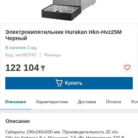
Электрокипятильник Hurakan Hkn-Hvz25M
Черный
В наличии 1 ед.
Код: экп382742
Розница
122 104
₸
Купить
Описание
Характеристики
Доставка
Оплата
Усл
Описание
Габариты 190x240x500 мм. Производительность 25 л/ч.
Объём бойлера 8 л. Мощность 2,5 кВт. Напряжение 220 В.