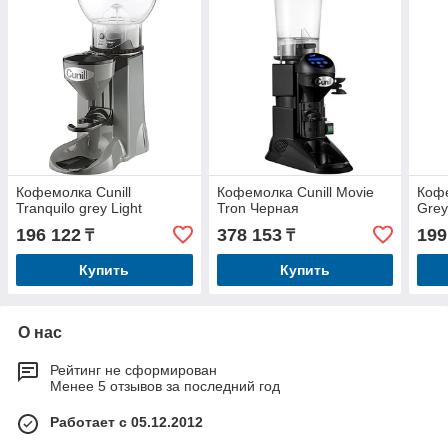
Кофемолка Cunill
Кофемолка Cunill Movie
Кофе
Tranquilo grey Light
Tron Черная
Grey
196 122
378 153
199
₸
₸
Купить
Купить
О нас
Рейтинг не сформирован
Менее 5 отзывов за последний год
Работает с 05.12.2012