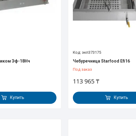
экп373175
Сиком Эф-18Нч
Чебуречница Starfood Efi16
Под заказ
113 965 ₸
Купить
Купить