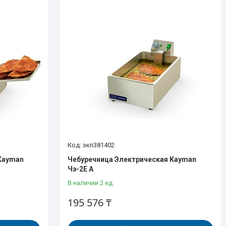
экп381402
Kayman
Чебуречница Электрическая Kayman
Чэ-2Е А
В наличии 2 ед.
195 576 ₸