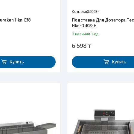
экп350634
urakan Hkn-Ef8
Подставка Для Дозатора Тес
Hkn-Dd03-H
В наличии 1 ед.
6 598 ₸
Купить
Купить