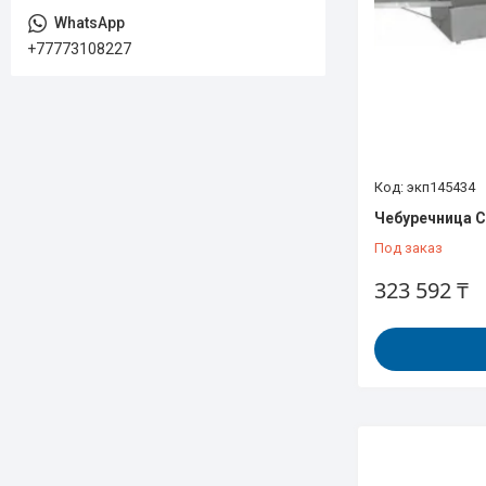
+77773108227
экп145434
Чебуречница 
Под заказ
323 592 ₸