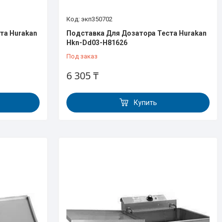
экп350702
та Hurakan
Подставка Для Дозатора Теста Hurakan
Hkn-Dd03-H81626
Под заказ
6 305 ₸
Купить