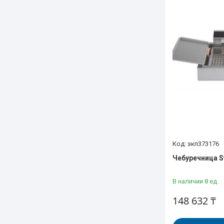
экп373176
Чебуречница St
В наличии 8 ед.
148 632 ₸