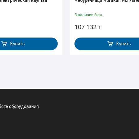
Электрическая Kayman
Чебуречница Hurakan Hkn-Ef9
В наличии 8 ед.
107 132 ₸
Купить
Купить
боте оборудования.