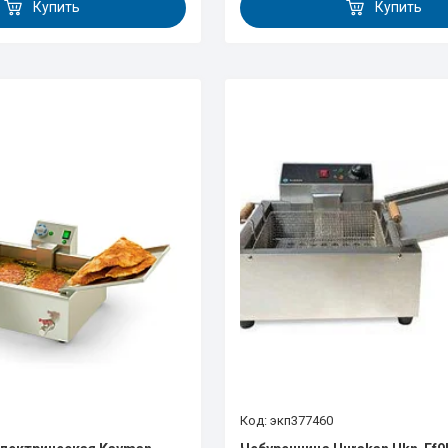
Купить
Купить
экп377460