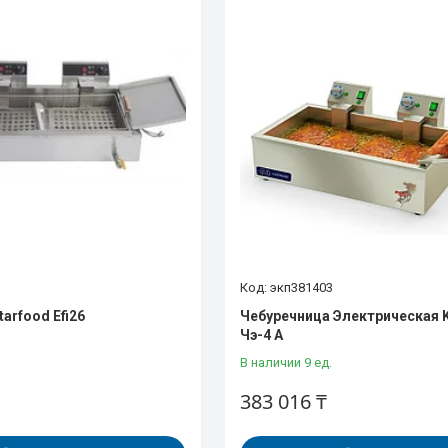
экп381403
arfood Efi26
Чебуречница Электрическая 
Чэ-4 А
В наличии 9 ед.
383 016 ₸