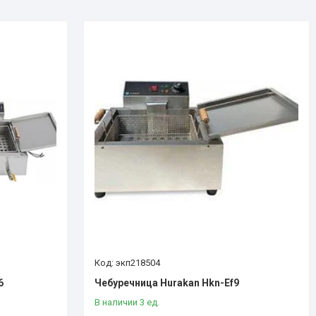
экп218504
6
Чебуречница Hurakan Hkn-Ef9
В наличии 3 ед.