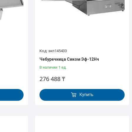
экп145433
Чебуречница Сиком Эф-12Нч
В наличии 1 ед.
276 488 ₸
Купить