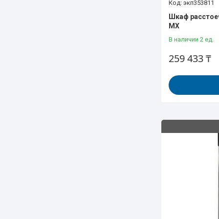
экп353811
Шкаф расстое
МХ
В наличии 2 ед.
259 433 ₸