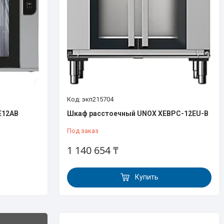
экп215704
E12AB
Шкаф расстоечный UNOX XEBPC-12EU-B
Под заказ
1 140 654 ₸
Купить