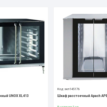
экп145176
чный UNOX XL413
Шкаф расстоечный Apach AP
В наличии 2 ед.