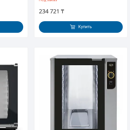
234 721 ₸
Купить