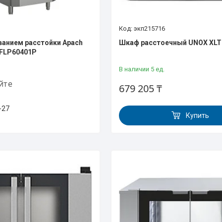
экп215716
ванием расстойки Apach
Шкаф расстоечный UNOX XLT
R FLP60401P
В наличии 5 ед.
йте
679 205 ₸
-27
Купить