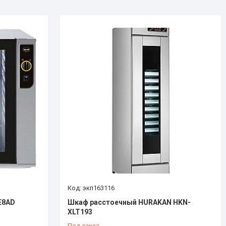
экп163116
E8AD
Шкаф расстоечный HURAKAN HKN-
XLT193
Под заказ