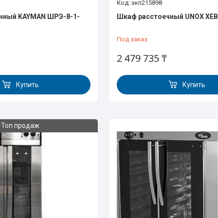
экп215898
чный KAYMAN ШРЭ-8-1-
Шкаф расстоечный UNOX XEB
Под заказ
2 479 735 ₸
Купить
Купить
Топ продаж