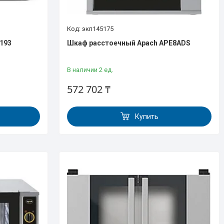
экп145175
193
Шкаф расстоечный Apach APE8ADS
В наличии 2 ед.
572 702 ₸
Купить