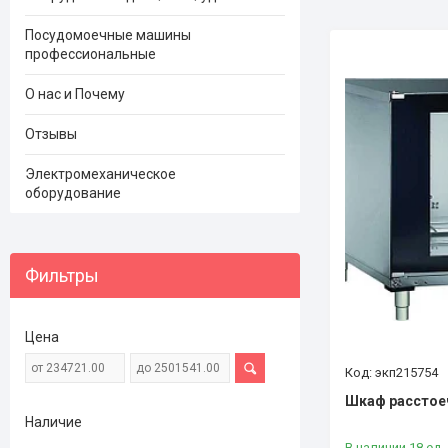
Посудомоечные машины
профессиональные
О нас и Почему
Отзывы
Электромеханическое
оборудование
Фильтры
Цена
экп215754
Шкаф расстое
Наличие
В наличии 18 ед.