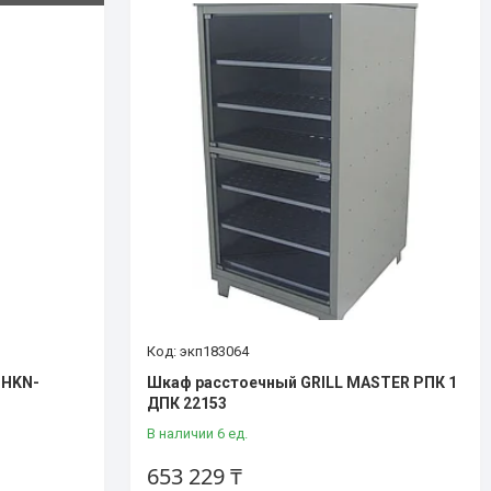
экп183064
 HKN-
Шкаф расстоечный GRILL MASTER РПК 1
ДПК 22153
В наличии 6 ед.
653 229 ₸